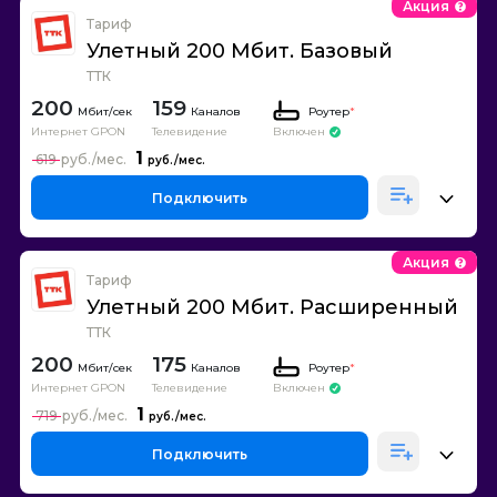
Акция
Тариф
Улетный 200 Мбит. Базовый
ТТК
200
159
Каналов
Роутер
*
Интернет GPON
Телевидение
Включен
1
619
Подключить
Акция
Тариф
Улетный 200 Мбит. Расширенный
ТТК
200
175
Каналов
Роутер
*
Интернет GPON
Телевидение
Включен
1
719
Подключить