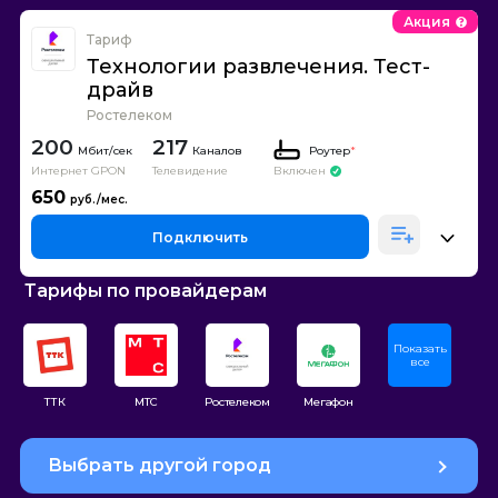
Акция
Тариф
Технологии развлечения. Тест-
драйв
Ростелеком
200
217
Каналов
Роутер
*
Интернет GPON
Телевидение
Включен
650
Подключить
Тарифы по провайдерам
Показать
все
ТТК
МТС
Ростелеком
Мегафон
Выбрать другой город