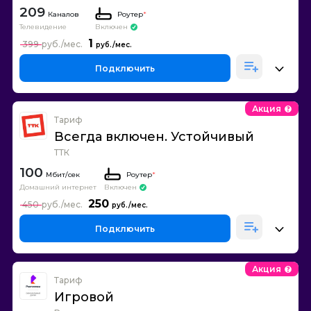
209
Каналов
Роутер
*
Телевидение
Включен
1
399
Подключить
Акция
Тариф
Всегда включен. Устойчивый
ТТК
100
Роутер
*
Домашний интернет
Включен
250
450
Подключить
Акция
Тариф
Игровой