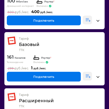
100
Роутер
*
Домашний интернет
Включен
400
500
Подключить
Тариф
Базовый
ТТК
161
Каналов
Роутер
*
Телевидение
Включен
1
299
Подключить
Тариф
Расширенный
ТТК