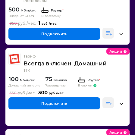
Ростелеком
500
Роутер
*
Интернет GPON
В рассрочку
1
950
Подключить
Акция
Тариф
Всегда включен. Домашний
ТТК
100
75
Каналов
Роутер
*
Домашний интернет
Телевидение
Включен
300
550
Подключить
Акция