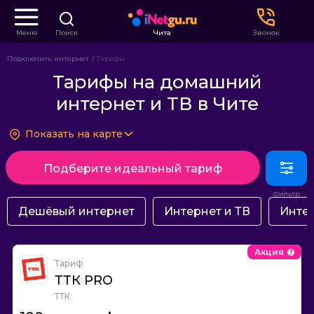
Меню
Поиск
Чита
Звонок
Подключить интернет
Тарифы
Тарифы на домашний
интернет и ТВ в Чите
Показать на карте
Подберите идеальный тариф
Дешёвый интернет
Интернет и ТВ
Интер
Акция
Тариф
ТТК PRO
ТТК