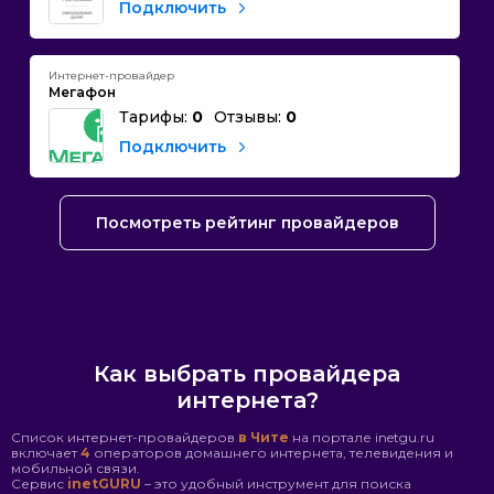
Подключить
Интернет-провайдер
Мегафон
Тарифы:
0
Отзывы:
0
Подключить
Посмотреть рейтинг провайдеров
Как выбрать провайдера
интернета?
Список интернет-провайдеров
в Чите
на портале inetgu.ru
включает
4
операторов домашнего интернета, телевидения и
мобильной связи.
Сервис
inetGURU
– это удобный инструмент для поиска