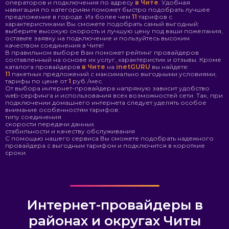
операторов и подключения по адресу
в Чите
. Удобная
навигация по категориям поможет быстро подобрать лучшее
предложение в городе. Из более чем
11
тарифов с
характеристиками Вы сможете подобрать самый выгодный:
выберите высокую скорость и лучшую цену под ваши пожелания,
оставьте заявку на подключение и пользуйтесь высоким
качеством соединения в Чите!
В правильном выборе Вам поможет рейтинг провайдеров
составленный на основе их услуг, характеристик и отзывы. Кроме
каталога провайдеров
в Чите
на
inetGURU
вы найдете:
11
пакетных предложений с максимально выгодными условиями;
тарифы по цене от
1
руб./мес.
От выбора интернет-провайдера напрямую зависит удобство
web-серфинга и использования всех возможностей сети. Так, при
подключении домашнего интернета следует уделять особое
внимание особенностям тарифов:
типу соединения
скорости передачи данных
стабильности и качеству обслуживания
С помощью нашего сервиса Вы сможете подобрать надежного
провайдера с выгодным тарифом и подключится в короткие
сроки.
Интернет-провайдеры в
районах и округах Читы