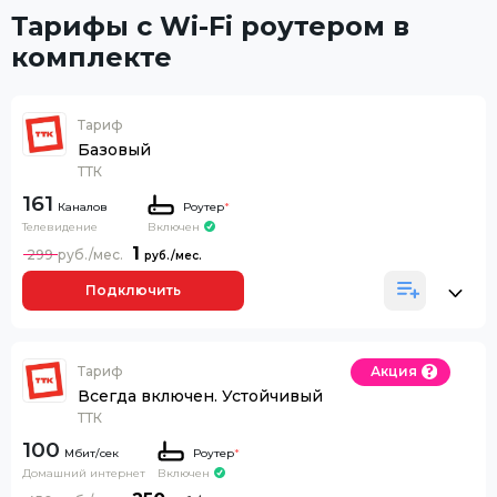
Тарифы с Wi-Fi роутером в
комплекте
Тариф
Базовый
ТТК
161
Каналов
Роутер
*
Телевидение
Включен
1
299
Подключить
Тариф
Акция
Всегда включен. Устойчивый
ТТК
100
Роутер
*
Домашний интернет
Включен