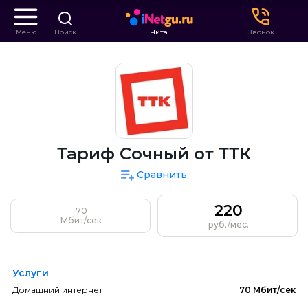
Меню
Поиск
Чита
Звонок
Тариф Сочный от ТТК
Сравнить
220
70
Мбит/сек
руб./мес.
Услуги
Домашний интернет
70 Мбит/сек