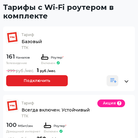
Тарифы с Wi-Fi роутером в
комплекте
Тариф
Базовый
ТТК
161
Каналов
Роутер
*
Телевидение
Включен
1
299
Подключить
Тариф
Акция
Всегда включен. Устойчивый
ТТК
100
Роутер
*
Домашний интернет
Включен